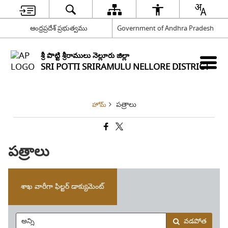
ఆంధ్రప్రదేశ్ ప్రభుత్వము
Government of Andhra Pradesh
శ్రీ పొట్టి శ్రీరాములు నెల్లూరు జిల్లా
SRI POTTI SRIRAMULU NELLORE DISTRICT
పత్రాలు
హోమ్
పత్రాలు
శాఖ వారీగా ఫిల్టర్ డాక్యుమెంట్
వడపోత