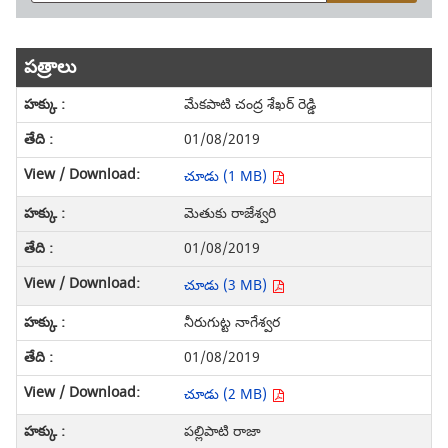
పత్రాలు
మేకపాటి చంద్ర శేఖర్ రెడ్డి
01/08/2019
చూడు (1 MB)
మెతుకు రాజేశ్వరి
01/08/2019
చూడు (3 MB)
నీరుగుట్ట నాగేశ్వర
01/08/2019
చూడు (2 MB)
పల్లిపాటి రాజా